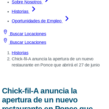
Sobre Nosotros
Historias
Oportunidades de Empleo
Buscar Locaciones
Buscar Locaciones
Historias
Current
Chick-fil-A
anuncia la apertura de un nuevo
page:
restaurante en Ponce que abrirá el 27 de junio
Chick-fil-A
anuncia la
apertura de un nuevo
restaurante en Ponce que