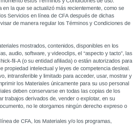
r momento estos Términos y Condiciones de uso.
ha en la que se actualizó más recientemente, como se
los Servicios en línea de CFA después de dichas
evisar de manera regular los Términos y Condiciones de
ateriales mostrados, contenidos, disponibles en los
as, audio, software, y videoclips, el “aspecto y tacto”, las
ick-fil-A (o su entidad afiliada) o están autorizados para
e propiedad intelectual y leyes de competencia desleal.
 intransferible y limitado para acceder, usar, mostrar y
imprimir los Materiales únicamente para su uso personal
riales deben conservarse en todas las copias de los
ear trabajos derivados de, vender o explotar, en su
e documento, no le otorgamos ningún derecho expreso o
 línea de CFA, los Materiales y/o los programas,