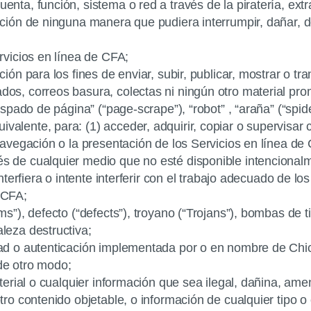
uenta, función, sistema o red a través de la piratería, ex
unción de ninguna manera que pudiera interrumpir, dañar, d
ervicios en línea de CFA;
ción para los fines de enviar, subir, publicar, mostrar o t
dos, correos basura, colectas ni ningún otro material pro
raspado de página” (“page-scrape”), “robot” , “araña” (“spi
valente, para: (1) acceder, adquirir, copiar o supervisar 
 navegación o la presentación de los Servicios en línea de 
és de cualquier medio que no esté disponible intencionalm
 interfiera o intente interferir con el trabajo adecuado de l
 CFA;
rms”), defecto (“defects”), troyano (“Trojans”), bombas de
aleza destructiva;
dad o autenticación implementada por o en nombre de Chick-
 de otro modo;
material o cualquier información que sea ilegal, dañina, am
 otro contenido objetable, o información de cualquier tipo 