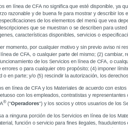
s en línea de CFA no significa que esté disponible, ya qu
rzo razonable y de buena fe para mostrar y describir los
as especificaciones de los elementos del menú que vea de
descripciones que se muestran o se describen para usted
enes, características disponibles, servicios o especifica
uier momento, por cualquier motivo y sin previo aviso ni r
n línea de CFA, o cualquier parte del mismo; (2) cambiar, r
l funcionamiento de los Servicios en línea de CFA, o cual
 errores o para cualquier otro propósito; (4) imponer límit
 o en parte; y/o (5) rescindir la autorización, los derecho
ios en línea de CFA y los Materiales de acuerdo con esto
etuoso con los empleados, contratistas y representantes de
®
-A
(“
Operadores
“) y los socios y otros usuarios de los S
rsa a ninguna porción de los Servicios en línea de los Mate
erial, función o servicio para fines ilegales, fraudulentos 