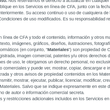
uso.
Nos reservamos el derecho a actualizar en cualquie
lique en los Servicios en línea de CFA, junto con la fec
teriormente. Su acceso continuo o uso de cualquiera de 
 Condiciones de uso modificados. Es su responsabilidad r
n línea de CFA y todo el contenido, información y otros m
texto, imágenes, gráficos, diseños, ilustraciones, fotografí
formáticos (en conjunto, “
Materiales
“) son propiedad de Ch
gistrada, imagen comercial, patentes y/u otros derechos d
s de uso, le otorgamos un derecho personal, no exclusivo,
no comerciales y puede ver, mostrar, copiar, descargar e 
trada y otros avisos de propiedad contenidos en los Mate
itir, mostrar, ejecutar, publicar, licenciar, modificar, cr
los Materiales. Salvo que se indique expresamente en est
ho de autor o información comercial secreta.
 y restricciones adicionales incluidos en los Servicios en