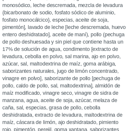
monosódico, leche descremada, mezcla de levadura
{bicarbonato de sodio, fosfato sódico de aluminio,
fosfato monocálcico}, especias, aceite de soja,
pimentón], lavado de leche [leche descremada, huevo
entero deshidratado], aceite de maní), pollo (pechuga
de pollo deshuesada y sin piel que contiene hasta un
17% de solución de agua, condimento [extracto de
levadura, cebolla en polvo, sal marina, ajo en polvo,
azúcar, sal, maltodextrina de maíz, goma arábiga,
saborizantes naturales, jugo de limón concentrado,
vinagre en polvo], saborizante de pollo [pechuga de
pollo, caldo de pollo, sal, maltodextrina], almidón de
maíz modificado, vinagre seco, vinagre de sidra de
manzana, agua, aceite de soja, azúcar, melaza de
caña, sal, especias, grasa de pollo, cebolla
deshidratada, extracto de levadura, maltodextrina de
maíz, cáscara de limón, ajo deshidratado, pimiento
rojo, pimentón, perejil, goma xantana, saborizantes