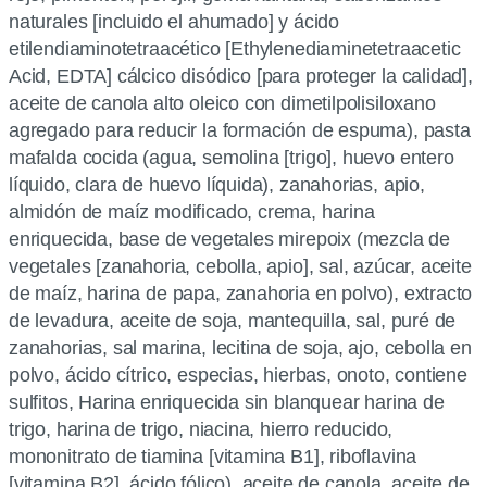
naturales [incluido el ahumado] y ácido
etilendiaminotetraacético [Ethylenediaminetetraacetic
Acid, EDTA] cálcico disódico [para proteger la calidad],
aceite de canola alto oleico con dimetilpolisiloxano
agregado para reducir la formación de espuma), pasta
mafalda cocida (agua, semolina [trigo], huevo entero
líquido, clara de huevo líquida), zanahorias, apio,
almidón de maíz modificado, crema, harina
enriquecida, base de vegetales mirepoix (mezcla de
vegetales [zanahoria, cebolla, apio], sal, azúcar, aceite
de maíz, harina de papa, zanahoria en polvo), extracto
de levadura, aceite de soja, mantequilla, sal, puré de
zanahorias, sal marina, lecitina de soja, ajo, cebolla en
polvo, ácido cítrico, especias, hierbas, onoto, contiene
sulfitos, Harina enriquecida sin blanquear harina de
trigo, harina de trigo, niacina, hierro reducido,
mononitrato de tiamina [vitamina B1], riboflavina
[vitamina B2], ácido fólico), aceite de canola, aceite de