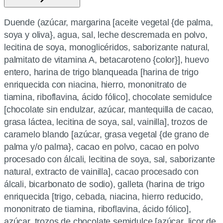
Duende (azúcar, margarina [aceite vegetal {de palma,
soya y oliva}, agua, sal, leche descremada en polvo,
lecitina de soya, monoglicéridos, saborizante natural,
palmitato de vitamina A, betacaroteno {color}], huevo
entero, harina de trigo blanqueada [harina de trigo
enriquecida con niacina, hierro, mononitrato de
tiamina, riboflavina, ácido fólico], chocolate semidulce
[chocolate sin endulzar, azúcar, mantequilla de cacao,
grasa láctea, lecitina de soya, sal, vainilla], trozos de
caramelo blando [azúcar, grasa vegetal {de grano de
palma y/o palma}, cacao en polvo, cacao en polvo
procesado con álcali, lecitina de soya, sal, saborizante
natural, extracto de vainilla], cacao procesado con
álcali, bicarbonato de sodio), galleta (harina de trigo
enriquecida [trigo, cebada, niacina, hierro reducido,
mononitrato de tiamina, riboflavina, ácido fólico],
azúcar, trozos de chocolate semidulce [azúcar, licor de