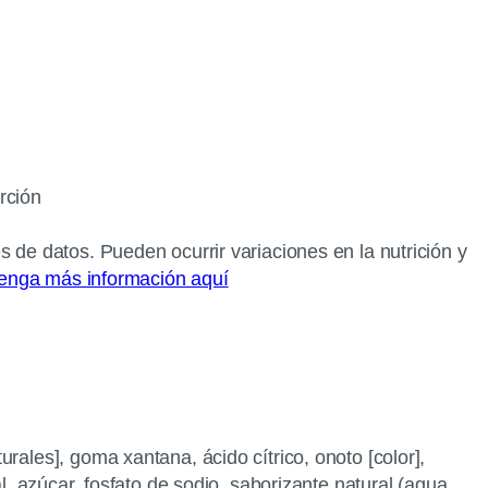
rción
s de datos. Pueden ocurrir variaciones en la nutrición y
enga más información aquí
rales], goma xantana, ácido cítrico, onoto [color],
l, azúcar, fosfato de sodio, saborizante natural (agua,