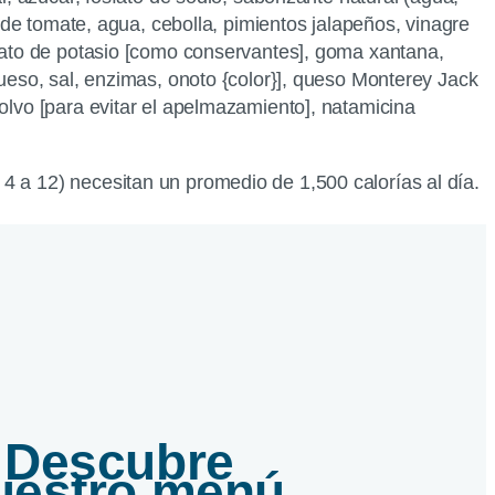
o de tomate, agua, cebolla, pimientos jalapeños, vinagre
orbato de potasio [como conservantes], goma xantana,
queso, sal, enzimas, onoto {color}], queso Monterey Jack
polvo [para evitar el apelmazamiento], natamicina
4 a 12) necesitan un promedio de 1,500 calorías al día.
Descubre
uestro menú