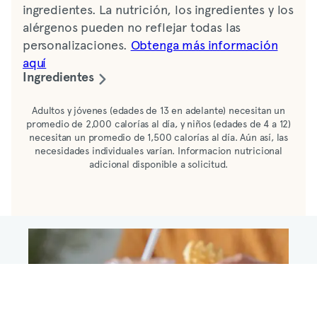
ingredientes. La nutrición, los ingredientes y los
alérgenos pueden no reflejar todas las
personalizaciones.
Obtenga más información
aquí
Ingredientes
Leche fresca grado A, vitaminas A y D añadidas,
Adultos y jóvenes (edades de 13 en adelante) necesitan un
promedio de 2,000 calorías al día, y niños (edades de 4 a 12)
espresso.
necesitan un promedio de 1,500 calorías al día. Aún así, las
necesidades individuales varían. Informacion nutricional
adicional disponible a solicitud.