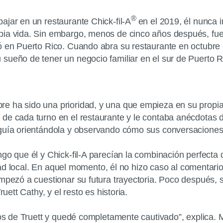
®
ajar en un restaurante Chick-fil-A
en el 2019, él nunca 
pia vida. Sin embargo, menos de cinco años después, fue
ió en Puerto Rico. Cuando abra su restaurante en octubre
sueño de tener un negocio familiar en el sur de Puerto R
e ha sido una prioridad, y una que empieza en su propia
 de cada turno en el restaurante y le contaba anécdotas 
eguía orientándola y observando cómo sus conversaciones
ngo que él y Chick-fil-A parecían la combinación perfect
nidad local. En aquel momento, él no hizo caso al comentar
mpezó a cuestionar su futura trayectoria. Poco después, su
uett Cathy, y el resto es historia.
bros de Truett y quedé completamente cautivado”, explica