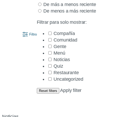
by
filtros
De más a menos reciente
category
de
De menos a más reciente
and
publicaciones
sort
Filtrar para solo mostrar:
by
Compañía
date.
Filtro
Comunidad
Gente
Menú
Noticias
Quiz
Restaurante
Uncategorized
Apply filter
Reset filters
Noticias