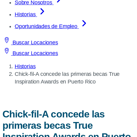
Sobre Nosotros
Historias
Oportunidades de Empleo
Buscar Locaciones
Buscar Locaciones
Historias
Current
Chick-fil-A
concede las primeras becas True
page:
Inspiration Awards en Puerto Rico
Chick-fil-A
concede las
primeras becas True
Inspiration Awards en Puerto