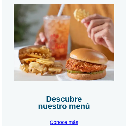
la
página
copiado
Descubre
nuestro menú
Conoce más